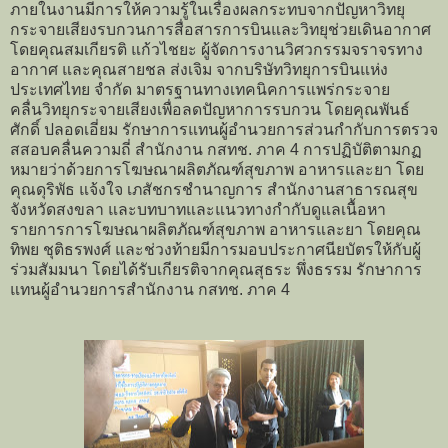
ภายในงานมีการให้ความรู้ในเรื่องผลกระทบจากปัญหาวิทยุ
กระจายเสียงรบกวนการสื่อสารการบินและวิทยุช่วยเดินอากาศ
โดยคุณสมเกียรติ แก้วไชยะ ผู้จัดการงานวิศวกรรมจราจรทาง
อากาศ และคุณสายชล ส่งเจิม จากบริษัทวิทยุการบินแห่ง
ประเทศไทย จำกัด มาตรฐานทางเทคนิคการแพร่กระจาย
คลื่นวิทยุกระจายเสียงเพื่อลดปัญหาการรบกวน โดยคุณพันธ์
ศักดิ์ ปลอดเอี่ยม รักษาการแทนผู้อำนวยการส่วนกำกับการตรวจ
สสอบคลื่นความถี่ สำนักงาน กสทช. ภาค 4 การปฏิบัติตามกฏ
หมายว่าด้วยการโฆษณาผลิตภัณฑ์สุขภาพ อาหารและยา โดย
คุณดุริพัธ แจ้งใจ เภสัชกรชำนาญการ สำนักงานสาธารณสุข
จังหวัดสงขลา และบทบาทและแนวทางกำกับดูแลเนื้อหา
รายการการโฆษณาผลิตภัณฑ์สุขภาพ อาหารและยา โดยคุณ
ทิพย ชุติธรพงศ์ และช่วงท้ายมีการมอบประกาศนียบัตรให้กับผู้
ร่วมสัมมนา โดยได้รับเกียรติจากคุณสุธระ พึ่งธรรม รักษาการ
แทนผู้อำนวยการสำนักงาน กสทช. ภาค 4