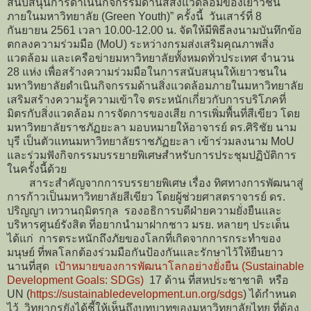
สนับสนุนการดำเนินกิจกรรมด้านสิส่งแวดล้อมของเยาวชน
ภายในมหาวิทยาลัย (Green Youth)” ครั้งนี้ วันเสาร์ที่ 8
กันยายน 2561 เวลา 10.00-12.00 น. จัดให้มีพิธีลงนามบันทึกข้อ
ตกลงความร่วมมือ (MoU) ระหว่างกรมส่งเสริมคุณภาพสิ่ง
แวดล้อม และเครือข่ายมหาวิทยาลัยทั้งหมดทั่วประเทศ จำนวน
28 แห่ง เพื่อสร้างความร่วมมือในการสนับสนุนให้เยาวชนใน
มหาวิทยาลัยดำเนินกิจกรรมด้านสิ่งแวดล้อมภายในมหาวิทยาลัย
เสริมสร้างความรู้ความเข้าใจ ตระหนักเกี่ยวกับการบริโภคที่
มิตรกับสิ่งแวดล้อม การจัดการของเสีย การเพิ่มพื้นที่สีเขียว โดย
มหาวิทยาลัยราชภัฏยะลา มอบหมายให้อาจารย์ ดร.ศิริชัย นาม
บุรี เป็นตัวแทนมหาวิทยาลัยราชภัฏยะลา เข้าร่วมลงนาม MoU
และร่วมฟังกิจกรรมบรรยายพิเศษสำหรับการประชุมปฏิบัติการ
ในครั้งนี้ด้วย
สาระสำคัญจากการบรรยายพิเศษ เรื่อง ทิศทางการพัฒนาสู่
การก้าวเป็นมหาวิทยาลัยสีเขียว โดยผู้ช่วยศาสตราจารย์ ดร.
ปริญญา เทวานฤมิตรกุล รองอธิการบดีฝ่ายความยั่งยืนและ
บริหารศูนย์รังสิต ที่อยากนำมาฝากชาว มรย. หลายๆ ประเด็น
ได้แก่ การตระหนักถึงภัยของโลกที่เกิดจากการกระทำของ
มนุษย์ ที่พลโลกต้องร่วมมือกันป้องกันและรักษาไว้ให้ยืนยาว
นานที่สุด
เป้าหมายของการพัฒนาโลกอย่างยั่งยืน (Sustainable
Development Goals: SDGs)
17 ด้าน ที่สหประชาชาติ หรือ
UN (
https://sustainabledevelopment.un.org/sdgs
) ได้กำหนด
ไว้ วิทยากรยังได้ชี้ให้เห็นถึงบทบาทของมหาวิทยาลัยไทย ที่ต้อง