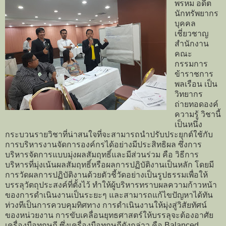
พรหม อดีต
นักทรัพยากร
บุคคล
เชี่ยวชาญ
สำนักงาน
คณะ
กรรมการ
ข้าราชการ
พลเรือน เป็น
วิทยากร
ถ่ายทอดองค์
ความรู้ วิชานี้
เป็นหนึ่ง
กระบวนรายวิชาที่น่าสนใจที่จะสามารถนำปรับประยุกต์ใช้กับ
การบริหารงานจัดการองค์กรได้อย่างมีประสิทธิผล ซึ่งการ
บริหารจัดการแบบมุ่งผลสัมฤทธิ์และมีส่วนร่วม คือ วิธีการ
บริหารที่มุ่งเน้นผลสัมฤทธิ์หรือผลการปฏิบัติงานเป็นหลัก โดยมี
การวัดผลการปฏิบัติงานด้วยตัวชี้วัดอย่างเป็นรูปธรรมเพื่อให้
บรรลุวัตถุประสงค์ที่ตั้งไว้ ทำให้ผู้บริหารทราบผลความก้าวหน้า
ของการดำเนินงานเป็นระยะๆ และสามารถแก้ไขปัญหาได้ทัน
ท่วงทีเป็นการควบคุมทิศทาง การดำเนินงานให้มุ่งสู่วิสัยทัศน์
ของหน่วยงาน การขับเคลื่อนยุทธศาสตร์ให้บรรลุจะต้องอาศัย
เครื่องมือทฤษฏี ซึ่งเครื่องมือทฤษฏีดังกล่าว คือ Balanced