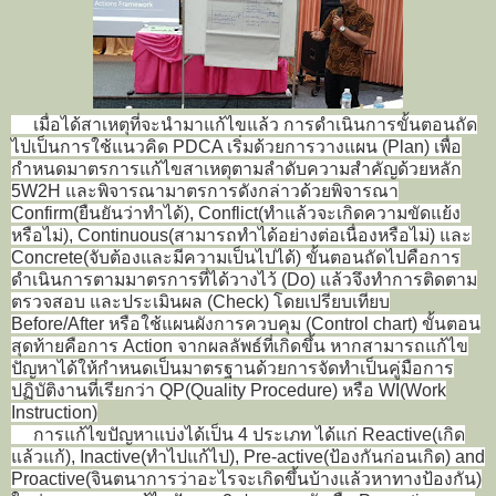
เมื่อได้สาเหตุที่จะนำมาแก้ไขแล้ว การดำเนินการขั้นตอนถัด
ไปเป็นการใช้แนวคิด PDCA เริ่มด้วยการวางแผน (Plan) เพื่อ
กำหนดมาตรการแก้ไขสาเหตุตามลำดับความสำคัญด้วยหลัก
5W2H และพิจารณามาตรการดังกล่าวด้วยพิจารณา
Confirm(ยืนยันว่าทำได้), Conflict(ทำแล้วจะเกิดความขัดแย้ง
หรือไม่), Continuous(สามารถทำได้อย่างต่อเนื่องหรือไม่) และ
Concrete(จับต้องและมีความเป็นไปได้) ขั้นตอนถัดไปคือการ
ดำเนินการตามมาตรการที่ได้วางไว้ (Do) แล้วจึงทำการติดตาม
ตรวจสอบ และประเมินผล (Check) โดยเปรียบเทียบ
Before/After หรือใช้แผนผังการควบคุม (Control chart) ขั้นตอน
สุดท้ายคือการ Action จากผลลัพธ์ที่เกิดขึ้น หากสามารถแก้ไข
ปัญหาได้ให้กำหนดเป็นมาตรฐานด้วยการจัดทำเป็นคู่มือการ
ปฏิบัติงานที่เรียกว่า QP(Quality Procedure) หรือ WI(Work
Instruction)
การแก้ไขปัญหาแบ่งได้เป็น 4 ประเภท ได้แก่ Reactive(เกิด
แล้วแก้), Inactive(ทำไปแก้ไป), Pre-active(ป้องกันก่อนเกิด) and
Proactive(จินตนาการว่าอะไรจะเกิดขึ้นบ้างแล้วหาทางป้องกัน)