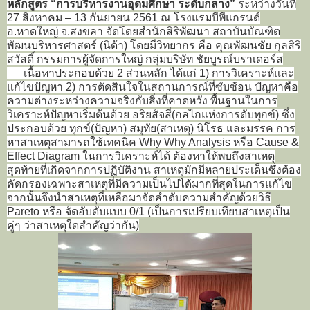
หลักสูตร “การบริหารงานอุดมศึกษา ระดับกลาง”
ระหว่างวันที่
27 สิงหาคม – 13 กันยายน 2561 ณ โรงแรมบีพีแกรนด์
อ.หาดใหญ่ จ.สงขลา จัด
โดยสำนักสิริพัฒนา สถาบันบัณฑิต
พัฒนบริหารศาสตร์ (นิด้า) โดยมีวิทยากร คือ คุณพัฒนชัย กุลสิริ
สวัสดิ์ กรรมการผู้จัดการใหญ่ กลุ่มบริษัท ชัยบูรณ์บราเดอร์ส
เนื้อหาประกอบด้วย 2 ส่วนหลัก ได้แก่ 1) การวิเคราะห์และ
แก้ไขปัญหา 2) การตัดสินใจในสถานการณ์ที่ซับซ้อน ปัญหาคือ
ความต่างระหว่างความจริงกับสิ่งที่คาดหวัง พื้นฐานในการ
วิเคราะห์ปัญหาเริ่มต้นด้วย อริยสัจสี่(
กลไกแห่งการดับทุกข์)
ซึ่ง
ประกอบด้วย ทุกข์(ปัญหา) สมุทัย(สาเหตุ) นิโรธ และมรรค การ
หาสาเหตุสามารถใช้เทคนิค Why Why Analysis หรือ Cause &
Effect Diagram ในการวิเคราะห์ได้ ต้องหาให้พบถึงสาเหตุ
สุดท้ายที่เกิดจากการปฏิบัติงาน สาเหตุมักมีหลายประเด็นซึ่งต้อง
คัดกรองเฉพาะสาเหตุที่มีความเป็นไปได้มากที่สุดในการแก้ไข
จากนั้นจึงนำสาเหตุที่เหลือมาจัดลำดับความสำคัญด้วยวิธี
Pareto หรือ จัดอับดับแบบ 0/1 (เป็นการเปรียบเทียบสาเหตุเป็น
คู่ๆ ว่าสาเหตุใดสำคัญว่ากัน)